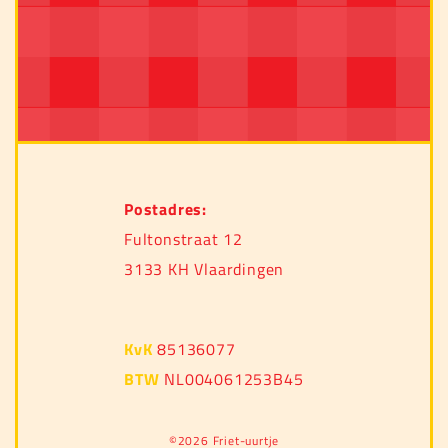
Postadres:
Fultonstraat 12
3133 KH Vlaardingen
KvK
85136077
BTW
NL004061253B45
©2026 Friet-uurtje