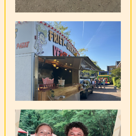
Over ons
Arrangementen
Menu's
Patatwagen huren
Reserveren
Veel gestelde vragen
Contact